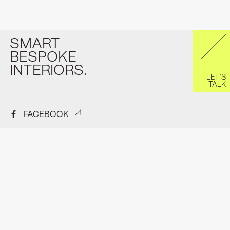
SMART
BESPOKE
INTERIORS.
LET’S
TALK
FACEBOOK
INSTAGRAM
PINTEREST
H.J.E Wenckenbachweg 150A
Contact
1114 AD Amsterdam-Duivendrecht